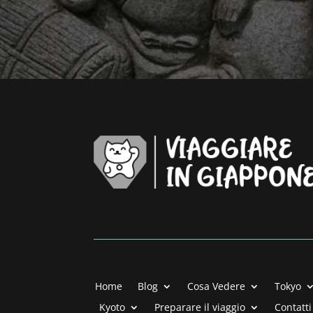
Home
Blog
Cosa Vedere
Tokyo
Kyoto
Preparare il viaggio
Contatti