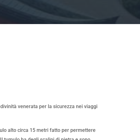
ivinità venerata per la sicurezza nei viaggi
 alto circa 15 metri fatto per permettere
 Il tumulo ha degli scalini di pietra e sono