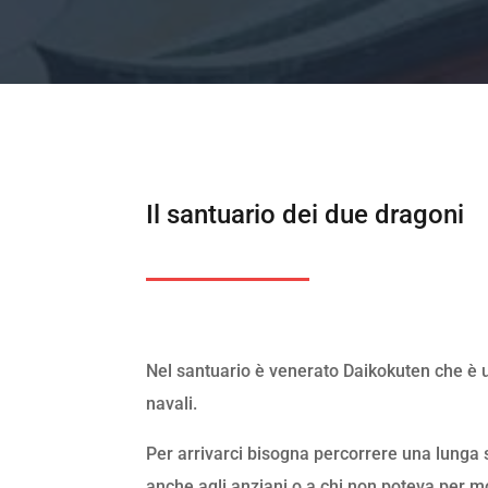
Il santuario dei due dragoni
Nel santuario è venerato Daikokuten che è un
navali.
Per arrivarci bisogna percorrere una lunga sc
anche agli anziani o a chi non poteva per moti