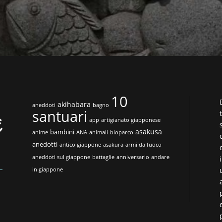
10
akihabara
aneddoti
bagno
santuari
app
artigianato giapponese
asakusa
bambini
anime
ANA
animali
bioparco
anedotti
antico giappone
asakura
armi da fuoco
aneddoti sul giappone
battaglie
anniversario
andare
in giappone