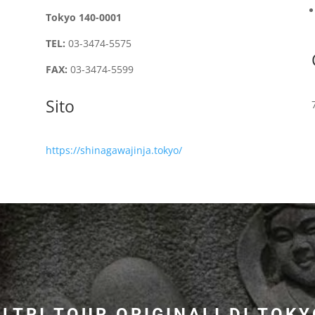
Tokyo 140-0001
TEL:
03-3474-5575
FAX:
03-3474-5599
Sito
https://shinagawajinja.tokyo/
ALTRI TOUR ORIGINALI DI TOKY