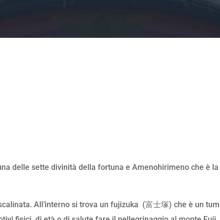
a delle sette divinità della fortuna e Amenohirimeno che è la d
alinata. All’interno si trova un fujizuka
(富士塚) che è un tumulo
vi fisici, di età o di salute fare il pellegrinaggio al monte Fuji.