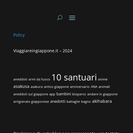
Policy
Viaggiareingiappone.it –
2024
10 santuari
aneddoti
armi da fuoco
anime
asakusa
asakura
antico giappone
anniversario
ANA
animali
bambini
aneddoti sul giappone
app
bioparco
andare in giappone
akihabara
anedotti
artigianato giapponese
battaglie
bagno