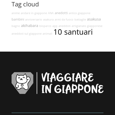
Tag cloud
anedotti
anime
andare in giappone
ANA
antico giappone
asakusa
bambini
anniversario
asakura
armi da fuoco
battaglie
akihabara
bagno
bioparco
app
aneddoti
artigianato giapponese
10 santuari
aneddoti sul giappone
animali