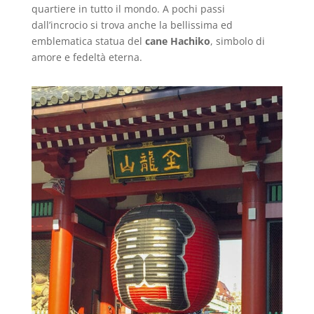
quartiere in tutto il mondo. A pochi passi
dall’incrocio si trova anche la bellissima ed
emblematica statua del
cane Hachiko
, simbolo di
amore e fedeltà eterna.