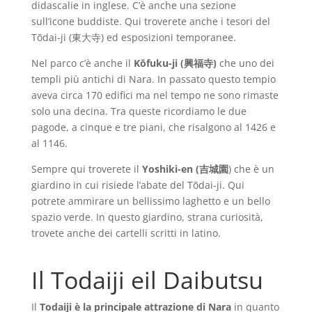
didascalie in inglese. C’è anche una sezione
sull’icone buddiste. Qui troverete anche i tesori del
Tōdai-ji (東大寺) ed esposizioni temporanee.
Nel parco c’è anche il
Kōfuku-ji (興福寺)
che uno dei
templi più antichi di Nara. In passato questo tempio
aveva circa 170 edifici ma nel tempo ne sono rimaste
solo una decina. Tra queste ricordiamo le due
pagode, a cinque e tre piani, che risalgono al 1426 e
al 1146.
Sempre qui troverete il
Yoshiki-en (吉城園
) che è un
giardino in cui risiede l’abate del Tōdai-ji. Qui
potrete ammirare un bellissimo laghetto e un bello
spazio verde. In questo giardino, strana curiosità,
trovete anche dei cartelli scritti in latino.
Il Todaiji eil Daibutsu
Il
Todaiji è la principale attrazione di Nara
in quanto