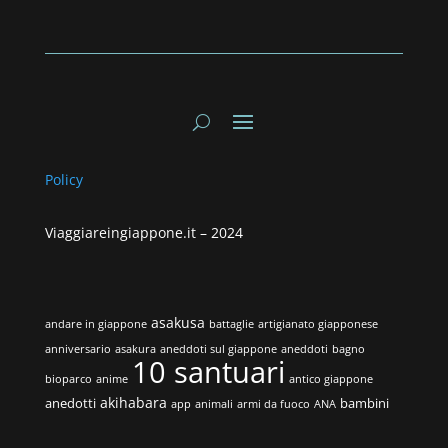
Policy
Viaggiareingiappone.it –
2024
asakusa
andare in giappone
battaglie
artigianato giapponese
anniversario
asakura
aneddoti sul giappone
aneddoti
bagno
10 santuari
bioparco
anime
antico giappone
akihabara
anedotti
bambini
app
animali
armi da fuoco
ANA