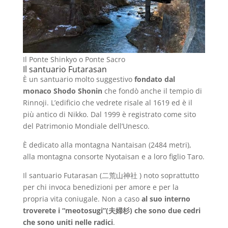
Il Ponte Shinkyo o Ponte Sacro
Il santuario Futarasan
È un santuario molto suggestivo
fondato dal
monaco Shodo Shonin
che fondò anche il tempio di
Rinnoji. L’edificio che vedrete risale al 1619 ed è il
più antico di Nikko. Dal 1999 è registrato come sito
del Patrimonio Mondiale dell’Unesco.
È dedicato alla montagna Nantaisan (2484 metri),
alla montagna consorte Nyotaisan e a loro figlio Taro.
Il santuario Futarasan (二荒山神社 ) noto soprattutto
per chi invoca benedizioni per amore e per la
propria vita coniugale. Non a caso
al suo interno
troverete i “meotosugi”(夫婦杉) che sono due cedri
che sono uniti nelle radici
.