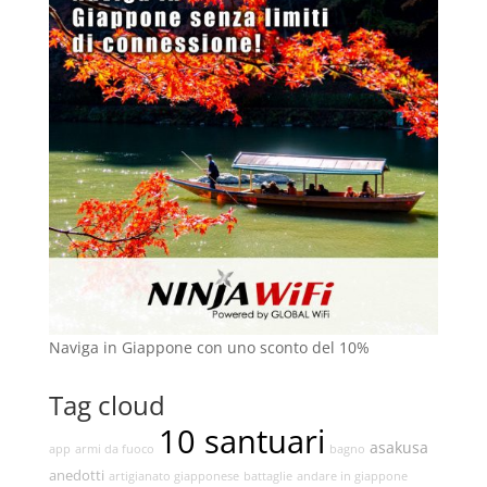
Naviga in Giappone con uno sconto del 10%
Tag cloud
10 santuari
asakusa
app
armi da fuoco
bagno
anedotti
artigianato giapponese
battaglie
andare in giappone