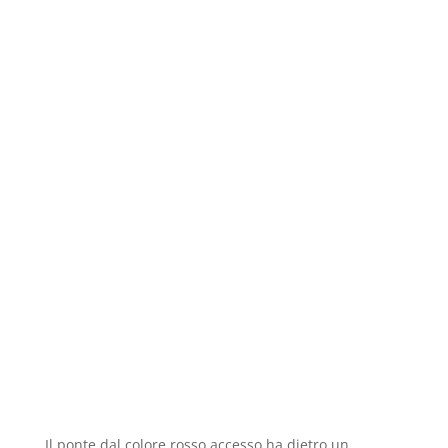
Il ponte dal colore rosso accesso ha dietro un