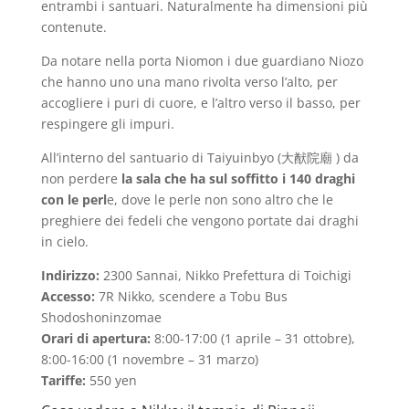
entrambi i santuari. Naturalmente ha dimensioni più
contenute.
Da notare nella porta Niomon i due guardiano Niozo
che hanno uno una mano rivolta verso l’alto, per
accogliere i puri di cuore, e l’altro verso il basso, per
respingere gli impuri.
All’interno del santuario di Taiyuinbyo (大猷院廟 ) da
non perdere
la sala che ha sul soffitto i 140 draghi
con le perl
e, dove le perle non sono altro che le
preghiere dei fedeli che vengono portate dai draghi
in cielo.
Indirizzo:
2300 Sannai, Nikko Prefettura di Toichigi
Accesso:
7R Nikko, scendere a Tobu Bus
Shodoshoninzomae
Orari di apertura:
8:00-17:00 (1 aprile – 31 ottobre),
8:00-16:00 (1 novembre – 31 marzo)
Tariffe:
550 yen