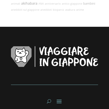
akihabara
bambini
animali
ANA
anniversario
antico giappone
aneddoti sul giappone
aneddoti
bioparco
asakura
anime