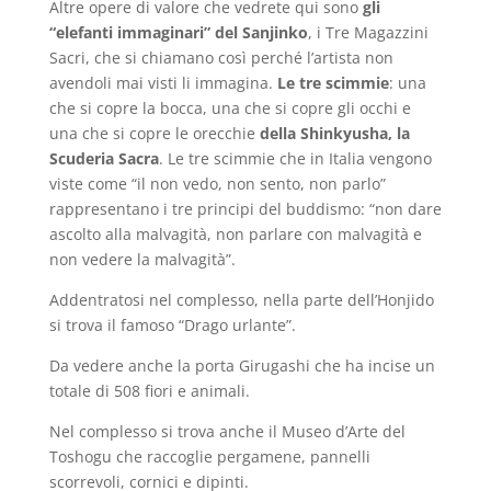
Altre opere di valore che vedrete qui sono
gli
“elefanti immaginari” del Sanjinko
, i Tre Magazzini
Sacri, che si chiamano così perché l’artista non
avendoli mai visti li immagina.
Le tre scimmie
: una
che si copre la bocca, una che si copre gli occhi e
una che si copre le orecchie
della Shinkyusha, la
Scuderia Sacra
. Le tre scimmie che in Italia vengono
viste come “il non vedo, non sento, non parlo”
rappresentano i tre principi del buddismo: “non dare
ascolto alla malvagità, non parlare con malvagità e
non vedere la malvagità”.
Addentratosi nel complesso, nella parte dell’Honjido
si trova il famoso “Drago urlante”.
Da vedere anche la porta Girugashi che ha incise un
totale di 508 fiori e animali.
Nel complesso si trova anche il Museo d’Arte del
Toshogu che raccoglie pergamene, pannelli
scorrevoli, cornici e dipinti.