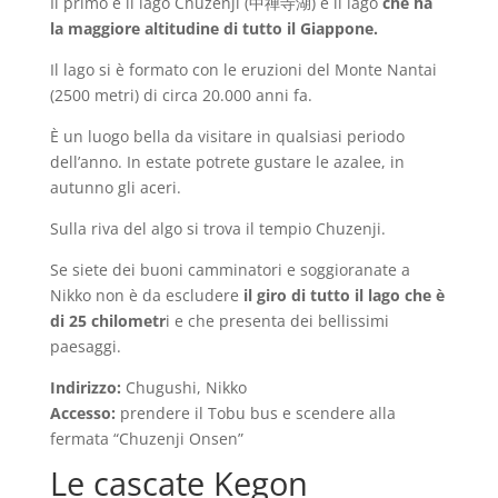
Il primo è il lago Chuzenji (中禅寺湖) è il lago
che ha
la maggiore altitudine di tutto il Giappone.
Il lago si è formato con le eruzioni del Monte Nantai
(2500 metri) di circa 20.000 anni fa.
È un luogo bella da visitare in qualsiasi periodo
dell’anno. In estate potrete gustare le azalee, in
autunno gli aceri.
Sulla riva del algo si trova il tempio Chuzenji.
Se siete dei buoni camminatori e soggioranate a
Nikko non è da escludere
il giro di tutto il lago che è
di 25 chilometr
i e che presenta dei bellissimi
paesaggi.
Indirizzo:
Chugushi, Nikko
Accesso:
prendere il Tobu bus e scendere alla
fermata “Chuzenji Onsen”
Le cascate Kegon