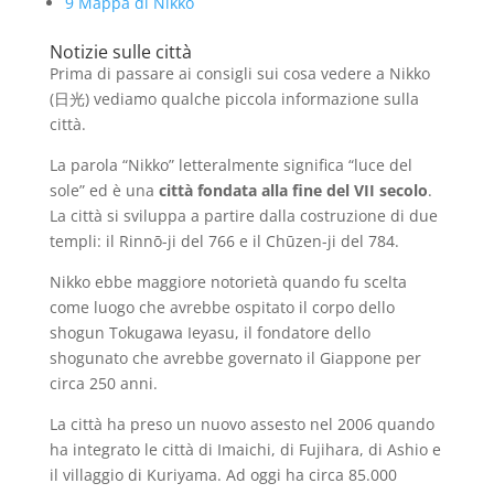
9
Mappa di Nikko
Notizie sulle città
Prima di passare ai consigli sui cosa vedere a Nikko
(日光) vediamo qualche piccola informazione sulla
città.
La parola “Nikko” letteralmente significa “luce del
sole” ed è una
città fondata alla fine del VII secolo
.
La città si sviluppa a partire dalla costruzione di due
templi: il Rinnō-ji del 766 e il Chūzen-ji del 784.
Nikko ebbe maggiore notorietà quando fu scelta
come luogo che avrebbe ospitato il corpo dello
shogun Tokugawa Ieyasu, il fondatore dello
shogunato che avrebbe governato il Giappone per
circa 250 anni.
La città ha preso un nuovo assesto nel 2006 quando
ha integrato le città di Imaichi, di Fujihara, di Ashio e
il villaggio di Kuriyama. Ad oggi ha circa 85.000