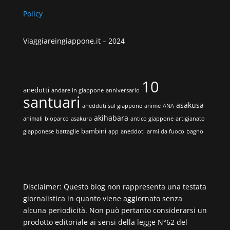
Policy
Viaggiareingiappone.it –
2024
10
anedotti
andare in giappone
anniversario
santuari
asakusa
aneddoti sul giappone
anime
ANA
akihabara
animali
bioparco
asakura
antico giappone
artigianato
bambini
giapponese
battaglie
app
aneddoti
armi da fuoco
bagno
Disclaimer: Questo blog non rappresenta una testata
giornalistica in quanto viene aggiornato senza
alcuna periodicità. Non può pertanto considerarsi un
prodotto editoriale ai sensi della legge N°62 del