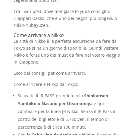
vegetariana buddista.
Tra i vari posti dove mangiare lo yuba consiglio:
Hiappari Dakko, che è uno dei negozi più longevi, o
Nikko Yubayuzen.
Come arrivare a Nikko
La città di Nikko è la perfetta escursione da fare da
Tokyo se si ha un giorno disponibile. Quindi visitare
Nikko è forse uno dei must da fare nel vostro viaggio
in Giappone.
Ecco dei consigli per come arrivarci.
Come arrivare a Nikko da Tokyo:
Se avete il JR PASS prendete o lo
Shinkansen
Yambiko o Nasuno per Utsonomiya
e qui
cambiare per la linea JR Nikko. Senza il JR Pass il
costro del biglietto è di 5.780 yen. Il tempo di
percorrenza è di circa 100 minuti.
Con
la Tobu Line da Asakusa a Nikko
. Il costo del