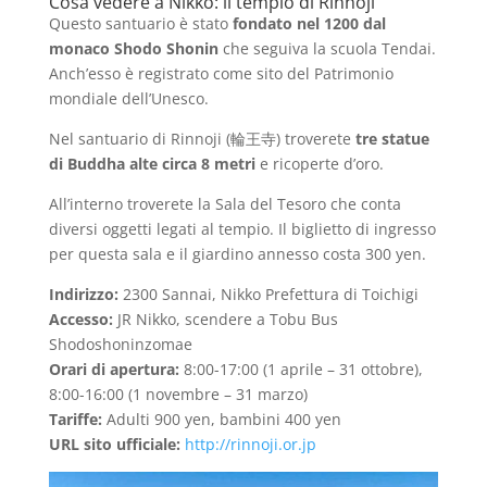
Cosa vedere a Nikko: il tempio di Rinnoji
Questo santuario è stato
fondato nel 1200 dal
monaco Shodo Shonin
che seguiva la scuola Tendai.
Anch’esso è registrato come sito del Patrimonio
mondiale dell’Unesco.
Nel santuario di Rinnoji (輪王寺) troverete
tre statue
di Buddha alte circa 8 metri
e ricoperte d’oro.
All’interno troverete la Sala del Tesoro che conta
diversi oggetti legati al tempio. Il biglietto di ingresso
per questa sala e il giardino annesso costa 300 yen.
Indirizzo:
2300 Sannai, Nikko Prefettura di Toichigi
Accesso:
JR Nikko, scendere a Tobu Bus
Shodoshoninzomae
Orari di apertura:
8:00-17:00 (1 aprile – 31 ottobre),
8:00-16:00 (1 novembre – 31 marzo)
Tariffe:
Adulti 900 yen, bambini 400 yen
URL sito ufficiale:
http://rinnoji.or.jp