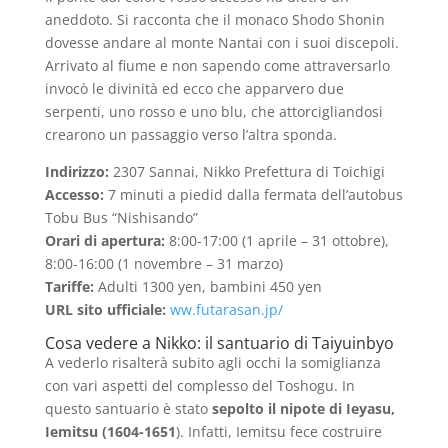
aneddoto. Si racconta che il monaco Shodo Shonin
dovesse andare al monte Nantai con i suoi discepoli.
Arrivato al fiume e non sapendo come attraversarlo
invocò le divinità ed ecco che apparvero due
serpenti, uno rosso e uno blu, che attorcigliandosi
crearono un passaggio verso l’altra sponda.
Indirizzo:
2307 Sannai, Nikko Prefettura di Toichigi
Accesso:
7 minuti a piedid dalla fermata dell’autobus
Tobu Bus “Nishisando”
Orari di apertura:
8:00-17:00 (1 aprile – 31 ottobre),
8:00-16:00 (1 novembre – 31 marzo)
Tariffe:
Adulti 1300 yen, bambini 450 yen
URL sito ufficiale:
ww.futarasan.jp/
Cosa vedere a Nikko: il santuario di Taiyuinbyo
A vederlo risalterà subito agli occhi la somiglianza
con vari aspetti del complesso del Toshogu. In
questo santuario è stato
sepolto il nipote di Ieyasu,
Iemitsu (1604-1651
). Infatti, Iemitsu fece costruire