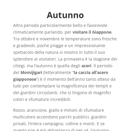
Autunno
Altro periodo particolarmente bello e favorevole
climaticamente parlando, per
visitare il Giappone
.
Tra ottobre e novembre le temperature sono fresche
e gradevoli, poche piogge e un impressionante
spettacolo della natura si mostra in tutto il suo
splendore ai visitatori. La primavera è la stagione dei
ciliegi, ma l’autunno è quella degli
aceri
. Il periodo
del
Momijigari
(letteralmente “
la caccia all’acero
giapponese
”) è il momento dell’anno tanto atteso da
tutti per contemplare la magnificenza dei templi e
dei giardini circostanti, che si tingono di magnifici
colori e sfumature incredibili.
Rosso, arancione, giallo e milioni di sfumature
multicolore accendono parchi pubblici, giardini
privati, l’intera campagna, colline e monti. E se
questo non è già abbastanza di per sé, l’autunno