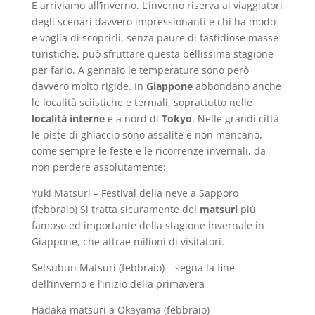
E arriviamo all’inverno. L’inverno riserva ai viaggiatori
degli scenari davvero impressionanti e chi ha modo
e voglia di scoprirli, senza paure di fastidiose masse
turistiche, può sfruttare questa bellissima stagione
per farlo. A gennaio le temperature sono però
davvero molto rigide. In
Giappone
abbondano anche
le località sciistiche e termali, soprattutto nelle
località interne
e a nord di
Tokyo
. Nelle grandi città
le piste di ghiaccio sono assalite e non mancano,
come sempre le feste e le ricorrenze invernali, da
non perdere assolutamente:
Yuki Matsuri – Festival della neve a Sapporo
(febbraio) Si tratta sicuramente del
matsuri
più
famoso ed importante della stagione invernale in
Giappone, che attrae milioni di visitatori.
Setsubun Matsuri (febbraio) – segna la fine
dell’inverno e l’inizio della primavera
Hadaka matsuri a Okayama (febbraio) –