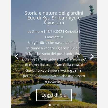
Storia e natura dei giardini
Edo di Kyu-Shiba-rikyu e
Kiyosumi
da
Simone
|
18/11/2025
|
Curiosità
|
Commenti 0
Un giardino che nasce dal mare
Iniziamo a vedere i giardini Edo di
Tokyo che sono dei posti unici dove
poter vedere la natura e gustare un po'
di calma dal tram tram della città. Il
Giardino Kyu-Shiba-rikyu nasce nel
periodo Edo, in un’area che in passato
è sotto le...
Leggi di più