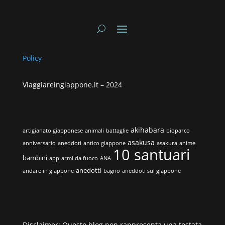
Policy
Viaggiareingiappone.it –
2024
akihabara
artigianato giapponese
animali
battaglie
bioparco
asakusa
anniversario
aneddoti
antico giappone
asakura
anime
10 santuari
bambini
app
armi da fuoco
ANA
anedotti
andare in giappone
bagno
aneddoti sul giappone
Disclaimer: Questo blog non rappresenta una testata