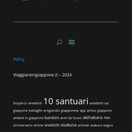
Policy
Viaggiareingiappone.it –
2024
10 santuari
bioparco
aneddoti
aneddoti sul
giappone
battaglie
artigianato giapponese
app
antico giappone
akihabara
bambini
andare in giappone
armi da fuoco
ANA
asakusa
anedotti
anniversario
anime
animali
asakura
bagno