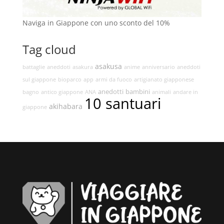
Naviga in Giappone con uno sconto del 10%
Tag cloud
asakusa
battaglie
aneddoti
asakura
anime
anniversario
aneddoti
sul giappone
bioparco
app
armi da fuoco
artigianato giapponese
anedotti
bambini
bagno
antico giappone
ANA
animali
andare in
10 santuari
akihabara
giappone