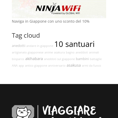
Naviga in Giappone con uno sconto del 10%
Tag cloud
10 santuari
anedotti
andare in giappone
artigianato giapponese
anime
asakura
bagno
aneddoti
animali
akihabara
bambini
bioparco
aneddoti sul giappone
battaglie
asakusa
ANA
app
antico giappone
anniversario
armi da fuoco