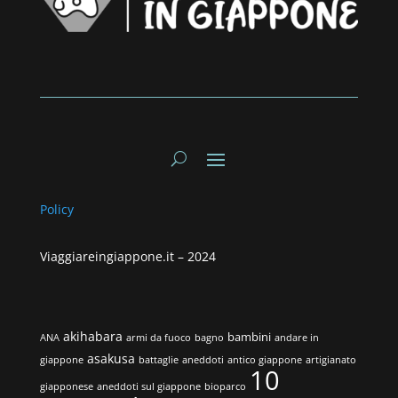
Policy
Viaggiareingiappone.it –
2024
akihabara
bambini
ANA
armi da fuoco
bagno
andare in
asakusa
giappone
battaglie
aneddoti
antico giappone
artigianato
10
giapponese
aneddoti sul giappone
bioparco