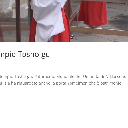
tempio Tōshō-gū
l tempio Tōshō-gū, Patrimonio Mondiale dell’Umanità di Nikko sono
 La pulizia ha riguardato anche la porta Yomeimon che è patrimonio