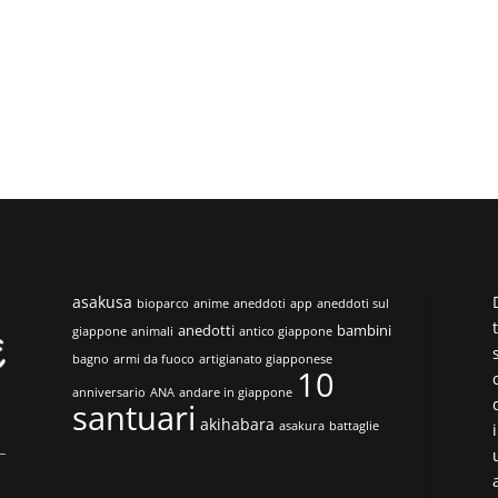
asakusa
bioparco
anime
aneddoti
app
aneddoti sul
anedotti
bambini
giappone
animali
antico giappone
bagno
armi da fuoco
artigianato giapponese
10
anniversario
ANA
andare in giappone
santuari
akihabara
asakura
battaglie