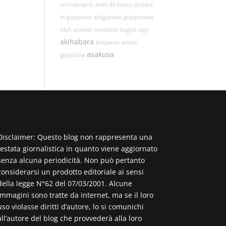
anniversario
armi da fuoco
andare
in giappone
artigianato giapponese
ANA
animali
aneddoti
bagno
app
akihabara
bioparco
antico
asakusa
giappone
Disclaimer: Questo blog non rappresenta una
testata giornalistica in quanto viene aggiornato
senza alcuna periodicità. Non può pertanto
considerarsi un prodotto editoriale ai sensi
della legge N°62 del 07/03/2001. Alcune
immagini sono tratte da internet, ma se il loro
uso violasse diritti d’autore, lo si comunichi
all’autore del blog che provvederà alla loro