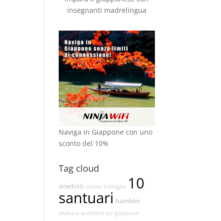
insegnanti madrelingua
Naviga in Giappone con uno
sconto del 10%
Tag cloud
10
anedotti
anime
battaglie
santuari
bambini
asakura
aneddoti sul giappone