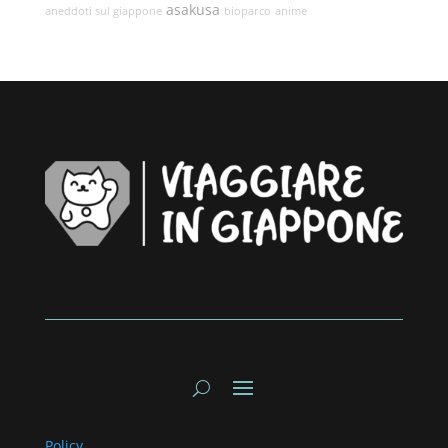
asakusa
aneddoti sul giappone
bioparco
anime
Policy