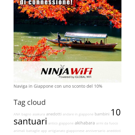
Naviga in Giappone con uno sconto del 10%
Tag cloud
10
anedotti
bambini
ANA
bagno
asakura
andare in giappone
santuari
akihabara
antico giappone
armi da fuoco
animali
battaglie
app
artigianato giapponese
anniversario
aneddoti