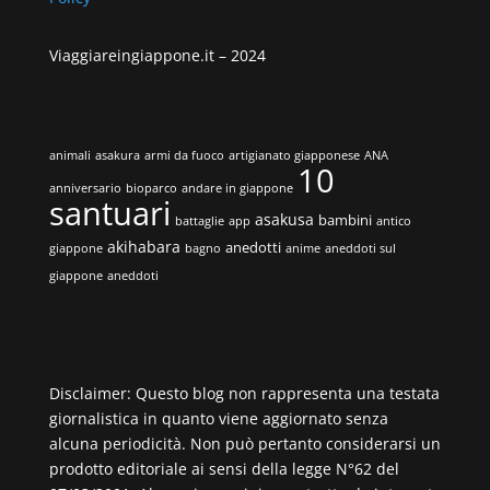
Viaggiareingiappone.it –
2024
animali
asakura
armi da fuoco
artigianato giapponese
ANA
10
anniversario
bioparco
andare in giappone
santuari
asakusa
bambini
battaglie
app
antico
akihabara
anedotti
giappone
bagno
anime
aneddoti sul
giappone
aneddoti
Disclaimer: Questo blog non rappresenta una testata
giornalistica in quanto viene aggiornato senza
alcuna periodicità. Non può pertanto considerarsi un
prodotto editoriale ai sensi della legge N°62 del