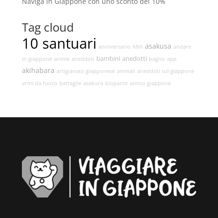
Naviga in Giappone con uno sconto del 10%
Tag cloud
10 santuari
asakusa
anniversario
ANA
andare
bambini
anedotti
in giappone
anime
aneddoti
bagno
app
akihabara
artigianato giapponese
animali
aneddoti sul giappone
armi da fuoco
battaglie
asakura
bioparco
antico giappone