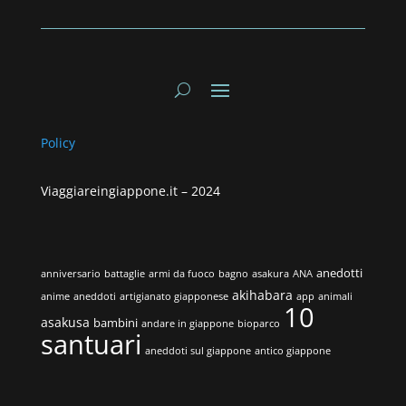
Policy
Viaggiareingiappone.it –
2024
anedotti
anniversario
battaglie
armi da fuoco
bagno
asakura
ANA
akihabara
anime
aneddoti
artigianato giapponese
app
animali
10
asakusa
bambini
andare in giappone
bioparco
santuari
aneddoti sul giappone
antico giappone