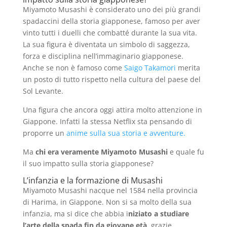
Miyamoto Musashi è considerato uno dei più grandi
spadaccini della storia giapponese, famoso per aver
vinto tutti i duelli che combatté durante la sua vita.
La sua figura è diventata un simbolo di saggezza,
forza e disciplina nell’immaginario giapponese.
Anche se non è famoso come
Saigo Takamori
merita
un posto di tutto rispetto nella cultura del paese del
Sol Levante.
Una figura che ancora oggi attira molto attenzione in
Giappone. Infatti la stessa Netflix sta pensando di
proporre un
anime sulla sua storia e avventure.
Ma
chi era veramente Miyamoto Musashi
e quale fu
il suo impatto sulla storia giapponese?
L’infanzia e la formazione di Musashi
Miyamoto Musashi nacque nel 1584 nella provincia
di Harima, in Giappone. Non si sa molto della sua
infanzia, ma si dice che abbia i
niziato a studiare
l’arte della spada fin da giovane età
, grazie