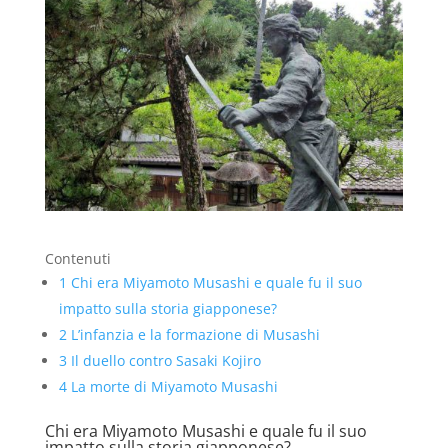
Contenuti
1
Chi era Miyamoto Musashi e quale fu il suo
impatto sulla storia giapponese?
2
L’infanzia e la formazione di Musashi
3
Il duello contro Sasaki Kojiro
4
La morte di Miyamoto Musashi
Chi era Miyamoto Musashi e quale fu il suo
impatto sulla storia giapponese?