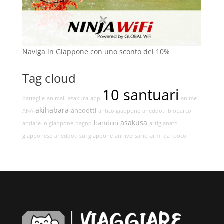
Naviga in Giappone con uno sconto del 10%
Tag cloud
10 santuari
battaglie
animali
asakura
app
anime
akihabara
anedotti
ANA
antico giappone
aneddoti
bioparco
asakusa
bambini
andare in giappone
bagno
artigianato
giapponese
aneddoti sul giappone
anniversario
armi da fuoco