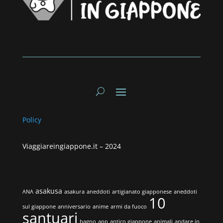
Policy
Viaggiareingiappone.it –
2024
asakusa
ANA
asakura
aneddoti
artigianato giapponese
aneddoti
10
sul giappone
anniversario
anime
armi da fuoco
santuari
bagno
app
antico giappone
animali
andare in