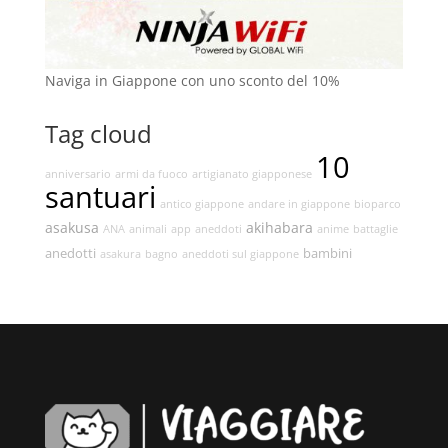
Naviga in Giappone con uno sconto del 10%
Tag cloud
10
anniversario
armi da fuoco
artigianato giapponese
santuari
antico giappone
andare in giappone
bioparco
asakusa
akihabara
ANA
animali
app
aneddoti
anime
battaglie
anedotti
bambini
asakura
bagno
aneddoti sul giappone