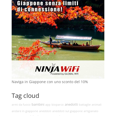
Naviga in Giappone con uno sconto del 10%
Tag cloud
bambini
anedotti
armi da fuoco
app
bioparco
battaglie
animali
andare in giappone
aneddoti
aneddoti sul giappone
artigianato