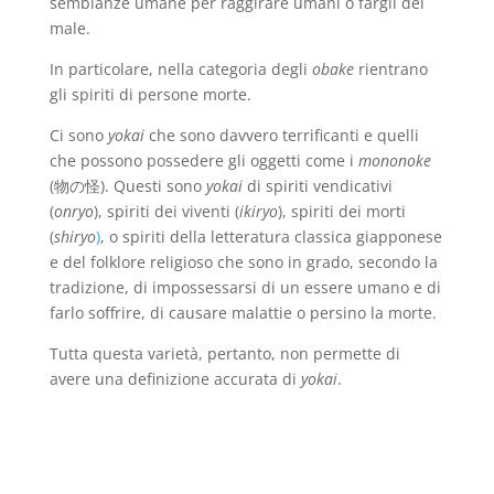
sembianze umane per raggirare umani o fargli del
male.
In particolare, nella categoria degli
obake
rientrano
gli spiriti di persone morte.
Ci sono
yokai
che sono davvero terrificanti e quelli
che possono possedere gli oggetti come i
mononoke
(物の怪). Questi sono
yokai
di spiriti vendicativi
(
onryo
), spiriti dei viventi (
ikiryo
), spiriti dei morti
(
shiryo
)
, o spiriti della letteratura classica giapponese
e del folklore religioso che sono in grado, secondo la
tradizione, di impossessarsi di un essere umano e di
farlo soffrire, di causare malattie o persino la morte.
Tutta questa varietà, pertanto, non permette di
avere una definizione accurata di
yokai
.