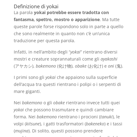
Definizione di yokai
La parola
yokai potrebbe essere tradotta con
fantasma, spettro, mostro o apparizione
. Ma tutte
queste parole forse rispondono solo in parte a quello
che sono realmente in quanto non c’è un’unica
traduzione per questa parola.
Infatti, in nell’ambito degli “
yokai
” rientrano diversi
mostri e creature soprannaturali come gli
ayakashi
(アヤカシ),
bakemono
(化け物),
obake
(お化け) e
oni
(鬼).
I primi sono gli
yokai
che appaiono sulla superficie
dell’acqua tra questi rientrano i polipi o i serpenti di
mare giganti.
Nei
bakemono
o gli
obake
rientrano invece tutti quei
yokai
che possono trasmutare e quindi cambiare
forma. Nei
bakemono
rientrano i procioni (
tanuki
), le
volpi (
kitsune
), i gatti trasformatori (
bakeneko
) e i tassi
(
mujina
). Di solito, questi possono prendere