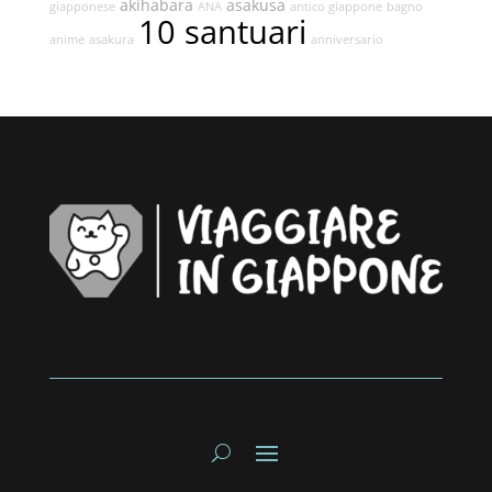
akihabara
asakusa
giapponese
ANA
antico giappone
bagno
10 santuari
anime
asakura
anniversario