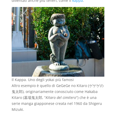
diventati anche più teneri, come il
kappa
.
Il Kappa. Uno degli yokai più famosi
Altro esempio è quello di GeGeGe no Kitaro (ゲゲゲの
鬼太郎), originariamente conosciuto come Hakaba
Kitaro (墓場鬼太郎, “
Kitaro del cimitero
“) che è una
serie manga giapponese creata nel 1960 da Shigeru
Mizuki.