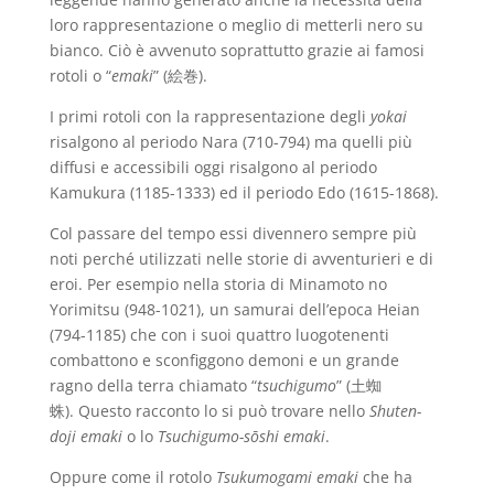
loro rappresentazione o meglio di metterli nero su
bianco. Ciò è avvenuto soprattutto grazie ai famosi
rotoli o “
emaki
” (絵巻).
I primi rotoli con la rappresentazione degli
yokai
risalgono al periodo Nara (710-794) ma quelli più
diffusi e accessibili oggi risalgono al periodo
Kamukura (1185-1333) ed il periodo Edo (1615-1868).
Col passare del tempo essi divennero sempre più
noti perché utilizzati nelle storie di avventurieri e di
eroi. Per esempio nella storia di Minamoto no
Yorimitsu (948-1021), un samurai dell’epoca Heian
(794-1185) che con i suoi quattro luogotenenti
combattono e sconfiggono demoni e un grande
ragno della terra chiamato “
tsuchigumo
” (土蜘
蛛). Questo racconto lo si può trovare nello
Shuten-
doji emaki
o lo
Tsuchigumo-sōshi emaki
.
Oppure come il rotolo
Tsukumogami emaki
che ha