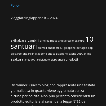
Policy
Viaggiareingiappone.it –
2024
10
akihabara
bambini
armi da fuoco
anniversario
asakura
santuari
animali
aneddoti sul giappone
battaglie
app
bioparco
andare in giappone
antico giappone
bagno
ANA
anime
asakusa
anedotti
aneddoti
artigianato giapponese
Disclaimer: Questo blog non rappresenta una testata
giornalistica in quanto viene aggiornato senza
alcuna periodicità. Non può pertanto considerarsi un
prodotto editoriale ai sensi della legge N°62 del