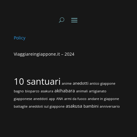
Policy
Viaggiareingiappone.it –
2024
10 santuari
anedotti
anime
antico giappone
akihabara
bagno
bioparco
asakura
animali
artigianato
giapponese
aneddoti
app
ANA
armi da fuoco
andare in giappone
asakusa
bambini
battaglie
aneddoti sul giappone
anniversario