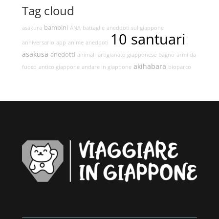
Tag cloud
bambini
asakura
ANA
battaglie
aneddoti sul giappone
10 santuari
anniversario
app
anime
aneddoti
asakusa
anedotti
animali
artigianato giapponese
bagno
armi da
akihabara
fuoco
antico giappone
andare in giappone
bioparco