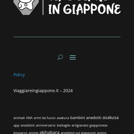
Policy
Viaggiareingiappone.it –
2024
asakusa
bambini
anedotti
animali
ANA
armi da fuoco
asakura
app
aneddoti
anniversario
battaglie
artigianato giapponese
akihabara
bioparco
anime
aneddoti sul giappone
antico