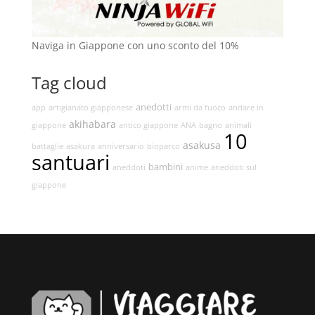
Naviga in Giappone con uno sconto del 10%
Tag cloud
anedotti
app
artigianato giapponese
armi da fuoco
andare in
akihabara
giappone
antico giappone
ANA
bagno
animali
10
asakusa
battaglie
asakura
anniversario
bioparco
santuari
bambini
aneddoti
anime
aneddoti sul
giappone