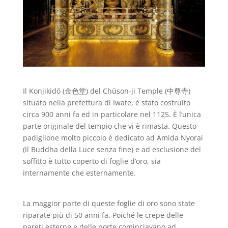
Il Konjikidō (金色堂) del Chūson-ji Temple (中尊寺)
situato nella prefettura di Iwate, è stato costruito
circa 900 anni fa ed in particolare nel 1125. È l’unica
parte originale del tempio che vi è rimasta. Questo
padiglione molto piccolo è dedicato ad Amida Nyorai
(il Buddha della Luce senza fine) e ad esclusione del
soffitto è tutto coperto di foglie d’oro, sia
internamente che esternamente.
La maggior parte di queste foglie di oro sono state
riparate più di 50 anni fa. Poiché le crepe delle
pareti esterne e delle porte cominciavano ad