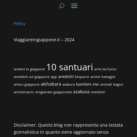
Policy
Viaggiareingiappone.it –
2024
10 santuari
andare in giappone
armi da fuoco
anedotti
aneddoti sul giappone
app
bioparco
anime
battaglie
akihabara
bambini
antico giappone
asakura
ANA
animali
bagno
asakusa
anniversario
artigianato giapponese
aneddoti
Disclaimer: Questo blog non rappresenta una testata
giornalistica in quanto viene aggiornato senza