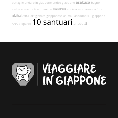
asakusa
battaglie
andare in giappone
antico giappone
bagno
bambini
asakura
aneddoti
app
anime
anniversario
armi da fuoco
akihabara
artigianato giapponese
animali
aneddoti sul giappone
10 santuari
anedotti
ANA
bioparco