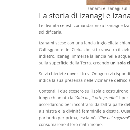
Izanami e Izanagi sul 
La storia di Izanagi e Iza
Le divinità celesti comandarono a Izanagi e I
solidificarla.
Izanami scese con una lancia ingioiellata ch
Galleggiante del Cielo, che si trovava tra il ci
indietro, Izanagi immerse la lancia nelle acque
sulla superficie della Terra, creando
un’isola 
Se vi chiedete dove si trovi Onogoro vi rispon
indica la sua presenza nelle vicinanze dell’isol
Contenti, i due scesero sull’isola e costruiro
luogo chiamato la “
Sala degli otto gradini
” i per
accordarono per incontrarsi dall’altra parte de
a sinistra e la divinità femminile a destra. Qua
parlando per prima, esclamò: “
Che bel ragazzo
!
consumarono il loro matrimonio.