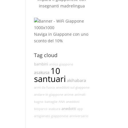
insegnanti madrelingua
Naviga in Giappone con uno
sconto del 10%
Tag cloud
bambini
antico giappone
10
asakusa
santuari
akihabara
armi da fuoco
aneddoti sul giappone
andare in giappone
anime
animali
bagno
battaglie
ANA
aneddoti
anedotti
bioparco
asakura
app
artigianato giapponese
anniversario