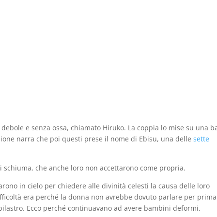
 debole e senza ossa, chiamato Hiruko. La coppia lo mise su una b
ione narra che poi questi prese il nome di Ebisu, una delle
sette
te di schiuma, che anche loro non accettarono come propria.
arono in cielo per chiedere alle divinità celesti la causa delle loro
 difficoltà era perché la donna non avrebbe dovuto parlare per prima
l pilastro. Ecco perché continuavano ad avere bambini deformi.