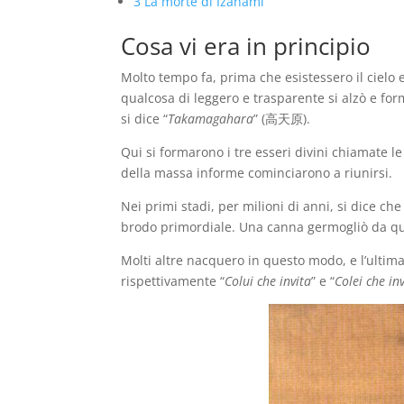
3
La morte di Izanami
Cosa vi era in principio
Molto tempo fa, prima che esistessero il cielo e
qualcosa di leggero e trasparente si alzò e for
si dice “
Takamagahara
” (高天原).
Qui si formarono i tre esseri divini chiamate le
della massa informe cominciarono a riunirsi.
Nei primi stadi, per milioni di anni, si dice che
brodo primordiale. Una canna germogliò da q
Molti altre nacquero in questo modo, e l’ultima
rispettivamente “
Colui che invita
” e “
Colei che in