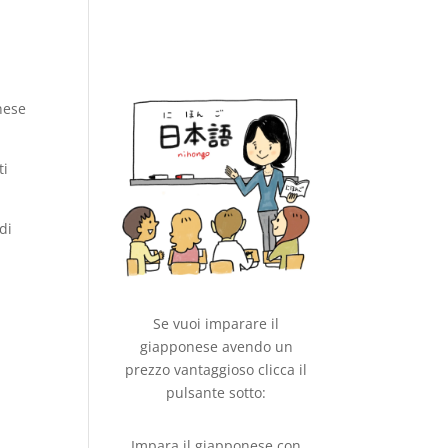
nese
ti
di
Se vuoi imparare il
giapponese avendo un
prezzo vantaggioso clicca il
pulsante sotto:
Impara il giapponese con