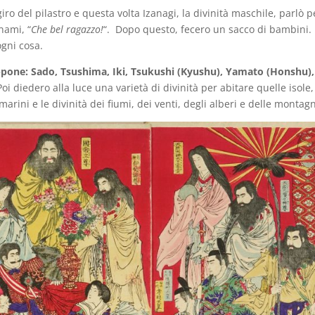
iro del pilastro e questa volta Izanagi, la divinità maschile, parlò p
anami, “
Che bel ragazzo!
“. Dopo questo, fecero un sacco di bambini.
ogni cosa.
iappone: Sado, Tsushima, Iki, Tsukushi (Kyushu), Yamato (Honshu),
Poi diedero alla luce una varietà di divinità per abitare quelle isole,
i marini e le divinità dei fiumi, dei venti, degli alberi e delle monta