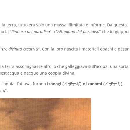
 la terra, tutto era solo una massa illimitata e informe. Da questa,
mò la “
Pianura del paradiso
” o “
Altopiano del paradiso
” che in giappo
 “
tre divinità creatrici
“. Con la loro nascita i materiali opachi e pesan
 la terra assomigliasse all’olio che galleggiava sull’acqua, una sorta 
uest’acqua e nacque una coppia divina.
 coppia, l’ottava, furono
Izanagi (イザナギ) e Izanami (イザナミ)
,
vita
“.