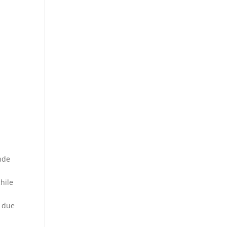
nde
hile
i due