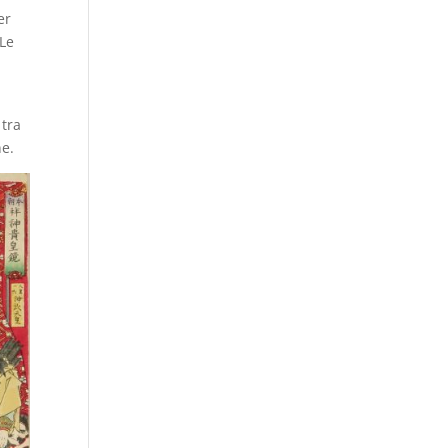
er
 Le
 tra
gne.