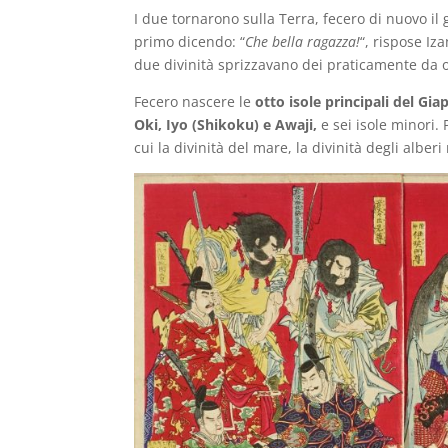
I due tornarono sulla Terra, fecero di nuovo il g
primo dicendo: “
Che bella ragazza!
“, rispose Iz
due divinità sprizzavano dei praticamente da 
Fecero nascere le
otto isole principali del G
Oki, Iyo (Shikoku) e Awaji,
e sei isole minori. 
cui la divinità del mare, la divinità degli alber