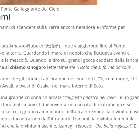
l Ponte Galleggiante del Cielo
nami
zanami di scendere sulla Terra ancora nebulosa e informe per
iamata Ama-no-Nuboko (天沼矛). I due viaggiarono fino al Ponte
elo e la terra. Guardando il mare di nebbia che fluttuava avanti e
 e la mescolò. Quando la tirò su, grandi gocce caddero dalla lancia
che si chiamò Onogoro
letteralmente “
l’isola che si formò da sola
“.
diamo che gli studiosi ancora non ne sono certi. C’è, comunque, chi
a Awaji, a ovest di Osaka, nel mare interno di Seto.
no una grande colonna chiamata “
l’augusto pilastro del cielo
” e un gra
 il loro matrimonio. I due inventarono un rito di matrimonio e si
l pilastro, ognuno camminando nell’altra direzione: la divinità masc
ndo si incontrarono dall’altra parte Izanami, la divinità femminile,
” Al che la divinità maschile, Izanagi, rispose: “
Che bella ragazza
!” E 