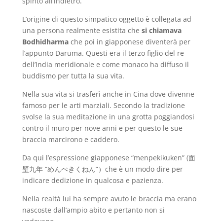
spinto all’indietro.
L’origine di questo simpatico oggetto è collegata ad
una persona realmente esistita che
si chiamava
Bodhidharma
che poi in giapponese diventerà per
l’appunto Daruma. Questi era il terzo figlio del re
dell’India meridionale e come monaco ha diffuso il
buddismo per tutta la sua vita.
Nella sua vita si trasferì anche in Cina dove divenne
famoso per le arti marziali. Secondo la tradizione
svolse la sua meditazione in una grotta poggiandosi
contro il muro per nove anni e per questo le sue
braccia marcirono e caddero.
Da qui l’espressione giapponese “menpekikuken” (面
壁九年 “めんぺきくねん”）che è un modo dire per
indicare dedizione in qualcosa e pazienza.
Nella realtà lui ha sempre avuto le braccia ma erano
nascoste dall’ampio abito e pertanto non si