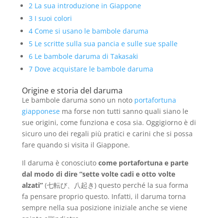
2
La sua introduzione in Giappone
3
I suoi colori
4
Come si usano le bambole daruma
5
Le scritte sulla sua pancia e sulle sue spalle
6
Le bambole daruma di Takasaki
7
Dove acquistare le bambole daruma
Origine e storia del daruma
Le bambole daruma sono un noto
portafortuna
giapponese
ma forse non tutti sanno quali siano le
sue origini, come funziona e cosa sia. Oggigiorno è di
sicuro uno dei regali più pratici e carini che si possa
fare quando si visita il Giappone.
Il daruma è conosciuto
come portafortuna e parte
dal modo di dire “sette volte cadi e otto volte
alzati”
(七転び、八起き) questo perché la sua forma
fa pensare proprio questo. Infatti, il daruma torna
sempre nella sua posizione iniziale anche se viene