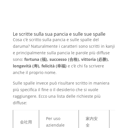
Le scritte sulla sua pancia e sulle sue spalle
Cosa c’è scritto sulla pancia e sulle spalle del
daruma? Naturalmente i caratteri sono scritti in kanji
e principalmente sulla pancia le parole più diffuse
sono:
fortuna (福), successo (合格), vittoria (必勝),
longevità (寿), felicità (幸福)
e c’è chi fa scrivere
anche il proprio nome.
Sulle spalle invece può risultare scritto in maniera
più specifica il fine o il desiderio che si vuole
raggiungere. Ecco una lista delle richieste più
diffuse:
Per la
Per uso
家内安
会社用
sicur
aziendale
全