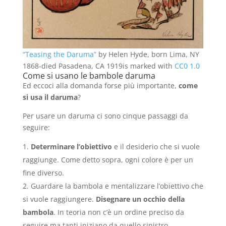
“Teasing the Daruma”
by Helen Hyde, born Lima, NY
1868-died Pasadena, CA 1919is marked with
CC0 1.0
Come si usano le bambole daruma
Ed eccoci alla domanda forse più importante,
come
si usa il daruma
?
Per usare un daruma ci sono cinque passaggi da
seguire:
Determinare l’obiettivo
e il desiderio che si vuole
raggiunge. Come detto sopra, ogni colore è per un
fine diverso.
Guardare la bambola e mentalizzare l’obiettivo che
si vuole raggiungere.
Disegnare un occhio della
bambola
. In teoria non c’è un ordine preciso da
seguire ma tanti iniziano da quello sinistro.