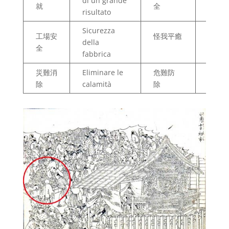
di un grande
nella
就
全
risultato
malat
Sicurezza
工場安
怪我平癒
Recup
della
全
una fe
fabbrica
災難消
Eliminare le
危難防
Preve
除
calamità
除
dai pe