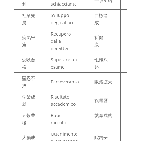
一致団結
Unità
利
schiacciante
社業発
Sviluppo
目標達
Otten
展
degli affari
成
dell’o
Recupero
病気平
祈健
Pregh
dalla
癒
康
per la
malattia
受験合
Superare un
七転八
7 volt
格
esame
起
8 ti ri
堅忍不
Espan
Perseveranza
販路拡大
抜
degli 
学業成
Risultato
祝還暦
Per i 
就
accademico
五穀豊
Buon
就職成就
Per o
穣
raccolto
un la
Ottenimento
Sicur
大願成
院内安