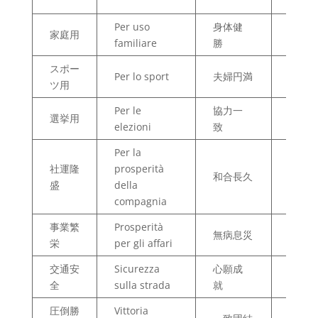
famili
Per uso
身体健
Per la
家庭用
familiare
勝
fisica
スポー
Armon
Per lo sport
夫婦円満
ツ用
della 
Per le
協力一
Per la
選挙用
elezioni
致
coope
Per la
Armon
社運隆
prosperità
和合長久
lungo
盛
della
termi
compagnia
事業繁
Prosperità
Perfet
無病息災
栄
per gli affari
salute
交通安
Sicurezza
心願成
Reali
全
sulla strada
就
dei de
圧倒勝
Vittoria