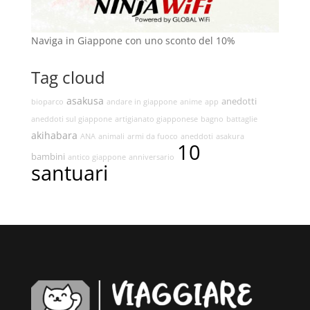
Naviga in Giappone con uno sconto del 10%
Tag cloud
asakusa
anedotti
bioparco
andare in giappone
anime
app
aneddoti sul giappone
artigianato giapponese
bagno
battaglie
akihabara
ANA
animali
armi da fuoco
aneddoti
asakura
10
bambini
antico giappone
anniversario
santuari