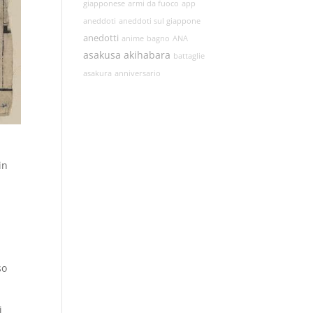
giapponese
armi da fuoco
app
aneddoti
aneddoti sul giappone
anedotti
anime
bagno
ANA
asakusa
akihabara
battaglie
asakura
anniversario
in
so
i