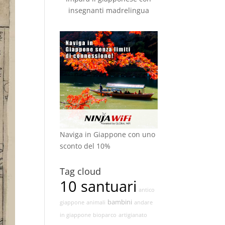
insegnanti madrelingua
Naviga in Giappone con uno
sconto del 10%
Tag cloud
10 santuari
antico
bambini
giappone
animali
andare
in giappone
bioparco
artigianato