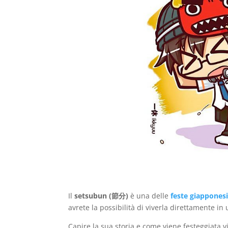
Il
setsubun (節分)
è una delle
feste giappones
avrete la possibilità di viverla direttamente i
Capire la sua storia e come viene festeggiata vi