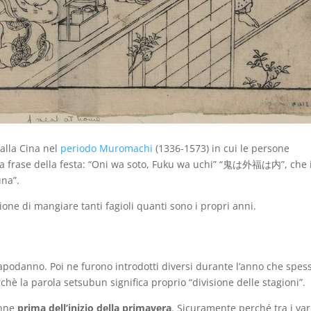
dalla Cina nel
periodo Muromachi
(1336-1573) in cui le persone
mosa frase della festa: “Oni wa soto, Fuku wa uchi” “鬼は外福は内”, che 
una”.
one di mangiare tanti fagioli quanti sono i propri anni.
Capodanno. Poi ne furono introdotti diversi durante l’anno che spes
chè la parola setsubun significa proprio “divisione delle stagioni”.
enne
prima dell’inizio della primavera
. Sicuramente perché tra i var