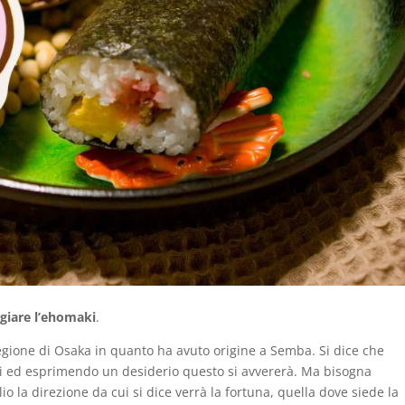
iare l’ehomaki
.
egione di Osaka in quanto ha avuto origine a Semba. Si dice che
 ed esprimendo un desiderio questo si avvererà. Ma bisogna
o la direzione da cui si dice verrà la fortuna, quella dove siede la