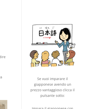
dire
va
Se vuoi imparare il
giapponese avendo un
prezzo vantaggioso clicca il
pulsante sotto:
Impara il giapponese con