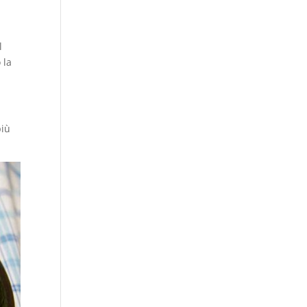
l
 la
più