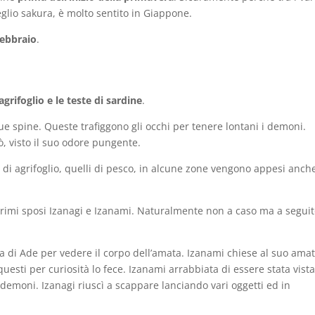
glio sakura, è molto sentito in Giappone.
 febbraio
.
’agrifoglio e le teste di sardine
.
sue spine. Queste trafiggono gli occhi per tenere lontani i demoni.
iò, visto il suo odore pungente.
mi di agrifoglio, quelli di pesco, in alcune zone vengono appesi anch
 primi sposi Izanagi e Izanami. Naturalmente non a caso ma a seguit
rra di Ade per vedere il corpo dell’amata. Izanami chiese al suo amat
uesti per curiosità lo fece. Izanami arrabbiata di essere stata vist
i demoni. Izanagi riuscì a scappare lanciando vari oggetti ed in