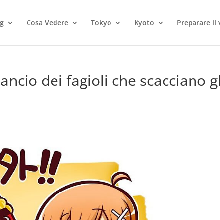
og
Cosa Vedere
Tokyo
Kyoto
Preparare il 
lancio dei fagioli che scacciano gl