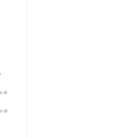
e
o di
o di
a