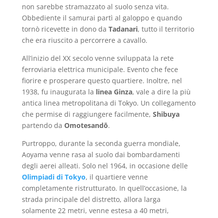
non sarebbe stramazzato al suolo senza vita.
Obbediente il samurai partì al galoppo e quando
tornò ricevette in dono da
Tadanari
, tutto il territorio
che era riuscito a percorrere a cavallo.
All’inizio del XX secolo venne sviluppata la rete
ferroviaria elettrica municipale. Evento che fece
fiorire e prosperare questo quartiere. Inoltre, nel
1938, fu inaugurata la
linea Ginza
, vale a dire la più
antica linea metropolitana di Tokyo. Un collegamento
che permise di raggiungere facilmente,
Shibuya
partendo da
Omotesandō
.
Purtroppo, durante la seconda guerra mondiale,
Aoyama venne rasa al suolo dai bombardamenti
degli aerei alleati. Solo nel 1964, in occasione delle
Olimpiadi di Tokyo
, il quartiere venne
completamente ristrutturato. In quell’occasione, la
strada principale del distretto, allora larga
solamente 22 metri, venne estesa a 40 metri,