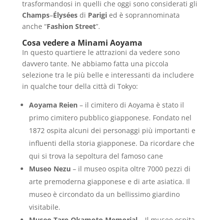
trasformandosi in quelli che oggi sono considerati gli
Champs
–
Élysées
di
Parigi
ed è soprannominata
anche “
Fashion Street
”.
Cosa vedere a Minami Aoyama
In questo quartiere le attrazioni da vedere sono
davvero tante. Ne abbiamo fatta una piccola
selezione tra le più belle e interessanti da includere
in qualche tour della città di Tokyo:
Aoyama Reien
– il cimitero di Aoyama è stato il
primo cimitero pubblico giapponese. Fondato nel
1872 ospita alcuni dei personaggi più importanti e
influenti della storia giapponese. Da ricordare che
qui si trova la sepoltura del famoso cane
Museo Nezu
– il museo ospita oltre 7000 pezzi di
arte premoderna giapponese e di arte asiatica. Il
museo è circondato da un bellissimo giardino
visitabile.
Museo Taro Okamoto Memorial
– Il museo ospita