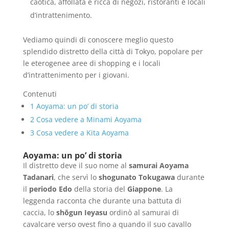
caotica, affollata e ricca di negozi, ristoranti e locali
d’intrattenimento.
Vediamo quindi di conoscere meglio questo
splendido distretto della città di Tokyo, popolare per
le eterogenee aree di shopping e i locali
d’intrattenimento per i giovani.
Contenuti
1
Aoyama: un po’ di storia
2
Cosa vedere a Minami Aoyama
3
Cosa vedere a Kita Aoyama
Aoyama: un po’ di storia
Il distretto deve il suo nome al
samurai
Aoyama
Tadanari
, che servì lo
shogunato
Tokugawa
durante
il
periodo
Edo
della storia del
Giappone
. La
leggenda racconta che durante una battuta di
caccia, lo
shōgun Ieyasu
ordinò al samurai di
cavalcare verso ovest fino a quando il suo cavallo