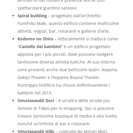
All’interno del museo è presente anche uno
spettacolare giardino sassoso.
Spiral building
– progettato dall’architetto
Fumihiko Maki, questo edificio contiene moltissime
attività, negozi, bar, ristoranti e gallerie d’arte.
Kodomo no Shiro
– letteralmente si traduce come
“
Castello dei bambini”
è un edificio progettato
apposta per i più piccoli, dove possono svolgere
tantissime diverse attività ludiche. Al suo interno
sono presenti anche due bellissimi teatri: Aoyama
Gekijo Theater e l’Aoyama Round Theater.
Purtroppo l’edificio ha chiuso definitivamente i
battenti nel 2015.
Omotesandō Dori
– è un’altra delle strade più
famose di Tokyo per lo shopping. Qui si possono
trovare tantissime boutique di media e alta livello,
nonché un’infinità di bar e ristoranti.
Omotesandō Hills
– costruito da Minori Mori,