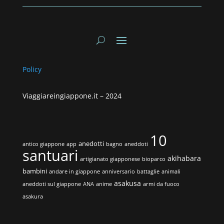
Policy
Viaggiareingiappone.it –
2024
10
anedotti
antico giappone
app
bagno
aneddoti
santuari
akihabara
artigianato giapponese
bioparco
bambini
andare in giappone
anniversario
battaglie
animali
asakusa
aneddoti sul giappone
ANA
anime
armi da fuoco
asakura