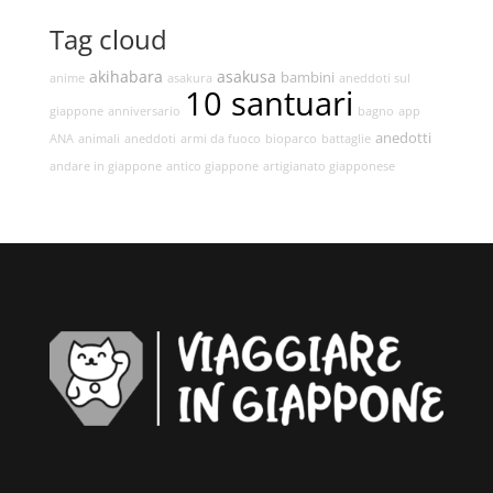
Tag cloud
akihabara
asakusa
bambini
anime
asakura
aneddoti sul
10 santuari
giappone
anniversario
bagno
app
anedotti
ANA
animali
aneddoti
armi da fuoco
bioparco
battaglie
andare in giappone
antico giappone
artigianato giapponese