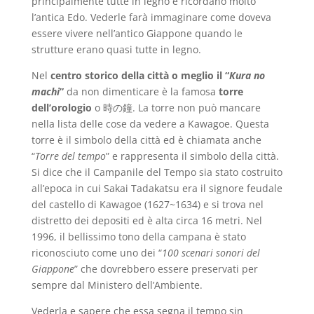
principalmente tutte in legno e ricordano molto
l’antica Edo. Vederle farà immaginare come doveva
essere vivere nell’antico Giappone quando le
strutture erano quasi tutte in legno.
Nel
centro storico della città o meglio il “
Kura no
machi
”
da non dimenticare è la famosa
torre
dell’orologio
o 時の鐘. La torre non può mancare
nella lista delle cose da vedere a Kawagoe. Questa
torre è il simbolo della città ed è chiamata anche
“
Torre del tempo
” e rappresenta il simbolo della città.
Si dice che il Campanile del Tempo sia stato costruito
all’epoca in cui Sakai Tadakatsu era il signore feudale
del castello di Kawagoe (1627~1634) e si trova nel
distretto dei depositi ed è alta circa 16 metri. Nel
1996, il bellissimo tono della campana è stato
riconosciuto come uno dei “
100 scenari sonori del
Giappone
” che dovrebbero essere preservati per
sempre dal Ministero dell’Ambiente.
Vederla e sapere che essa segna il tempo sin