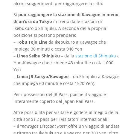
alcuni suggerimenti per raggiungere la città.
Si
può raggiungere la stazione di Kawagoe in meno
di un’ora da Tokyo
in treno dalle stazioni di
Ikebukuro o Shinjuku. A seconda della propria
posizione si possono prendere:
–
Tobu Tojo Line
da Ikebukuro a Kawagoe che
impiega 30 minuti e costa 940 Yen
–
Linea Seibu Shinjuku
– dalla
stazione di Shinjuku
a
Hon-Kawagoe che richiede 43 minuti e costa 1000
Yen
–
Linea JR Saikyo/Kawagoe
– da Shinjuku a Kawagoe
che impiega 60 minuti e costa 1520 Yen).
Per i possessori del JR Pass, poiché il viaggio è
interamente coperto dal Japan Rail Pass.
Altre possibilità per visitare e godere al meglio della
città sono i 2 pass per i visitatori internazionali:
– Il “
Kawagoe Discount Pass
” offre un viaggio di andata
e ritorno tra Ikebukuro e Kawagoe per 700 yen, oltre