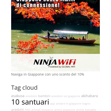
Naviga in Giappone con uno sconto del 10%
Tag cloud
asakusa
akihabara
bambini
aneddoti
aneddoti sul giappone
10 santuari
app
andare in giappone
bagno
anedotti
ANA
animali
bioparco
antico giappone
anime
battaglie