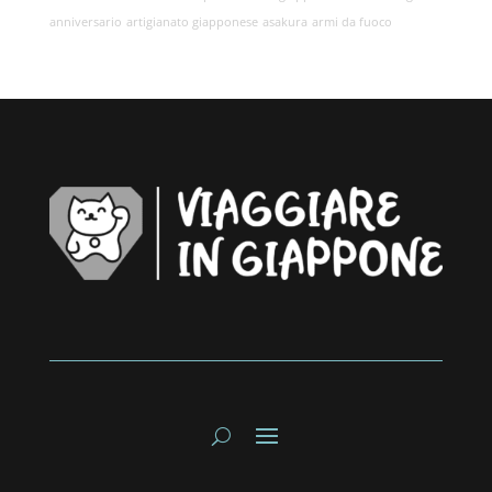
anniversario
artigianato giapponese
asakura
armi da fuoco