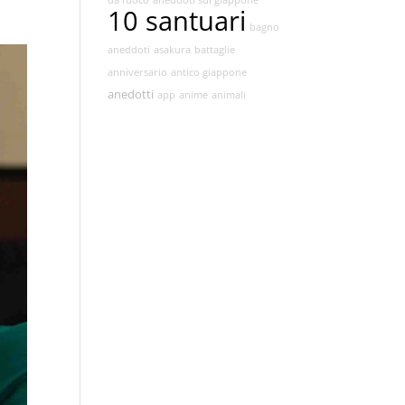
i
da fuoco
aneddoti sul giappone
10 santuari
bagno
aneddoti
asakura
battaglie
anniversario
antico giappone
anedotti
app
anime
animali