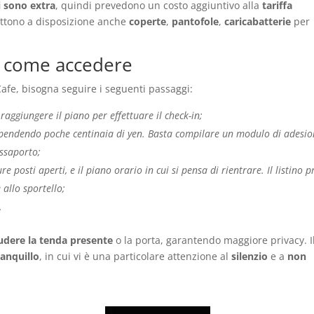
i sono extra
, quindi prevedono un costo aggiuntivo alla
tariffa
tono a disposizione anche
coperte
,
pantofole
,
caricabatterie
per
o: come accedere
fe, bisogna seguire i seguenti passaggi:
 raggiungere il piano per effettuare il check-in;
spendendo poche centinaia di yen. Basta compilare un modulo di adesio
assaporto;
re posti aperti, e il piano orario in cui si pensa di rientrare. Il listino p
allo sportello;
.
udere la tenda presente
o la porta, garantendo maggiore privacy. I
ranquillo
, in cui vi è una particolare attenzione al
silenzio
e a
non