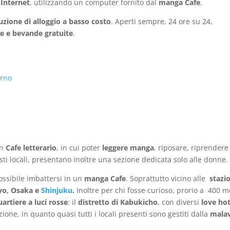
 Internet
, utilizzando un computer fornito dal
manga Cafe
.
uzione di alloggio a basso costo
. Aperti sempre, 24 ore su 24,
e e bevande gratuite
.
orno
un
Cafe letterario
, in cui poter
leggere
manga
, riposare, riprendere
esti locali, presentano inoltre una sezione dedicata solo alle donne.
ossibile imbattersi in un
manga Cafe
. Soprattutto vicino alle
stazi
yo, Osaka e
Shinjuku
.
Inoltre per chi fosse curioso, prorio a 400 m
uartiere a luci rosse
: il
distretto di Kabukicho
, con diversi
love ho
ione, in quanto quasi tutti i locali presenti sono gestiti dalla
malav