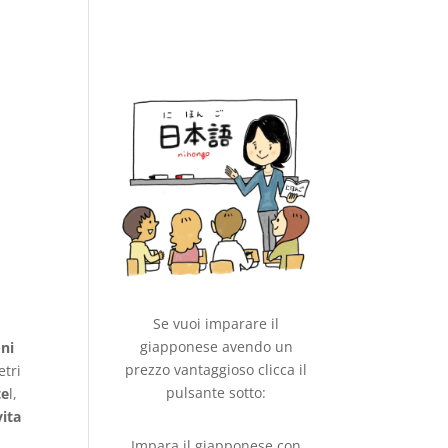
Se vuoi imparare il
giapponese avendo un
oni
prezzo vantaggioso clicca il
etri
pulsante sotto:
te
l,
ita
Impara il giapponese con