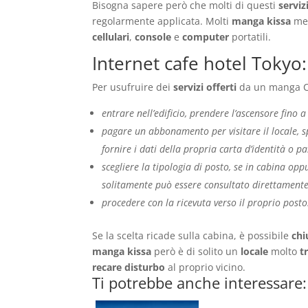
Bisogna sapere però che molti di questi
serviz
regolarmente applicata. Molti
manga kissa
met
cellulari
,
console
e
computer
portatili.
Internet cafe hotel Toky
Per usufruire dei
servizi offerti
da un manga Ca
entrare nell’edificio, prendere l’ascensore fino a
pagare un abbonamento per visitare il locale, 
fornire i dati della propria carta d’identità o p
scegliere la tipologia di posto, se in cabina oppu
solitamente può essere consultato direttamente 
procedere con la ricevuta verso il proprio posto
Se la scelta ricade sulla cabina, è possibile
chi
manga kissa
però è di solito un
locale
molto
t
recare disturbo
al proprio vicino.
Ti potrebbe anche interessare: