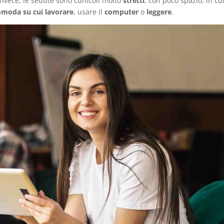
invece, le sedute sono cunicoli molto
stretti
, con poco spazio, in cu
omoda su cui lavorare
, usare il
computer
o
leggere
.