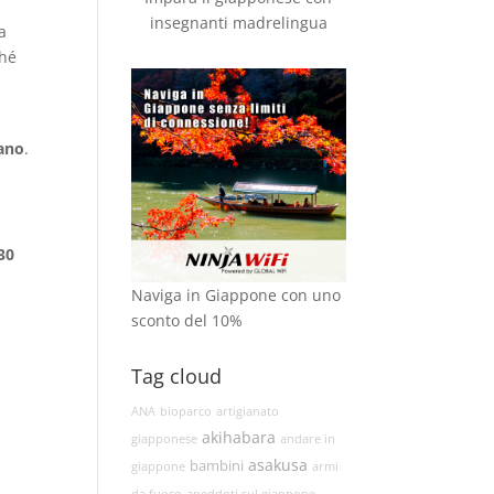
insegnanti madrelingua
a
ché
iano
.
 30
n
Naviga in Giappone con uno
sconto del 10%
Tag cloud
ANA
bioparco
artigianato
akihabara
giapponese
andare in
asakusa
bambini
giappone
armi