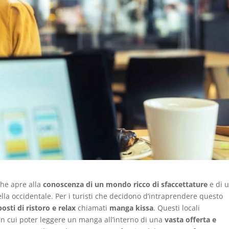
che apre alla
conoscenza di un mondo ricco di sfaccettature
e di 
a occidentale. Per i turisti che decidono d’intraprendere questo
posti di ristoro e relax
chiamati
manga kissa
. Questi locali
 in cui poter leggere un manga all’interno di una
vasta offerta e