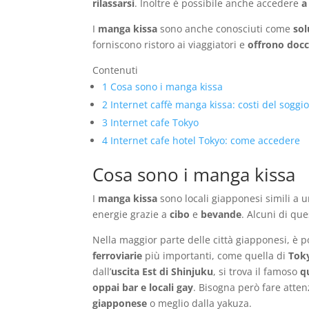
rilassarsi
. Inoltre è possibile anche accedere
a
I
manga kissa
sono anche conosciuti come
sol
forniscono ristoro ai viaggiatori e
offrono docc
Contenuti
1
Cosa sono i manga kissa
2
Internet caffè manga kissa: costi del soggi
3
Internet cafe Tokyo
4
Internet cafe hotel Tokyo: come accedere
Cosa sono i manga kissa
I
manga kissa
sono locali giapponesi simili a 
energie grazie a
cibo
e
bevande
. Alcuni di qu
Nella maggior parte delle città giapponesi, è p
ferroviarie
più importanti, come quella di
Tok
dall’
uscita Est di Shinjuku
, si trova il famoso
q
oppai bar e locali gay
. Bisogna però fare attenz
giapponese
o meglio dalla yakuza.