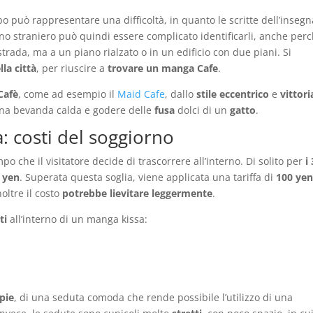
o può rappresentare una difficoltà, in quanto le scritte dell’insegn
uno straniero può quindi essere complicato identificarli, anche per
 strada, ma a un piano rialzato o in un edificio con due piani. Si
lla città
, per riuscire a
trovare un manga Cafe
.
Cafè
, come ad esempio il
Maid
Cafe
, dallo
stile eccentrico
e
vittor
 una bevanda calda e godere delle
fusa
dolci di un
gatto
.
: costi del soggiorno
 che il visitatore decide di trascorrere all’interno. Di solito per
i
 yen
. Superata questa soglia, viene applicata una tariffa di
100 ye
oltre il costo
potrebbe lievitare leggermente
.
ti
all’interno di un manga kissa:
pie
, di una seduta comoda che rende possibile l’utilizzo di una